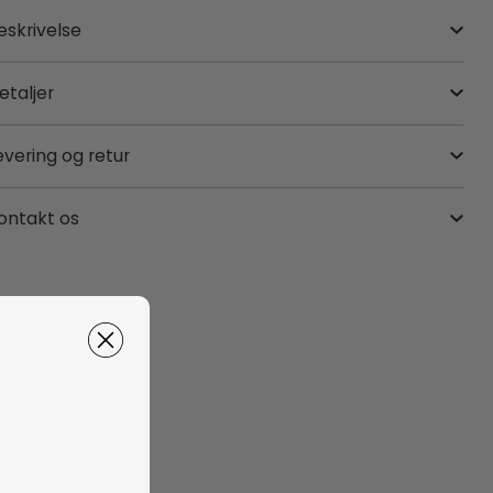
eskrivelse
etaljer
evering og retur
ontakt os