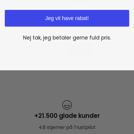
Jeg vil have rabat!
Nej tak, jeg betaler gerne fuld pris.
+21.500 glade kunder
4,8 stjerner på Trustpilot