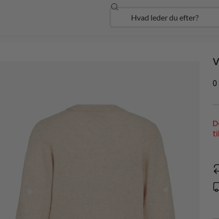
Søg
Open Udforsk
V
0
D
t