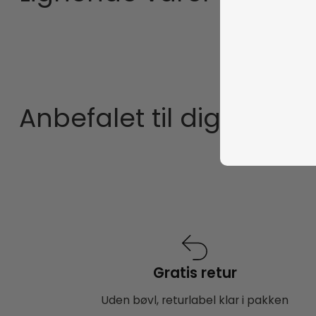
Anbefalet til dig
Gratis retur
Uden bøvl, returlabel klar i pakken