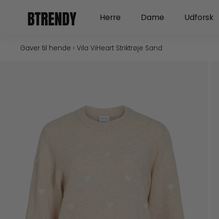
Gå
Open Herre
Open Dame
Herre
Dame
Udforsk
til
indholdet
Gaver til hende
›
Vila ViHeart Striktrøje Sand