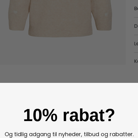
B
D
L
K
10% rabat?
Og tidlig adgang til nyheder, tilbud og rabatter.