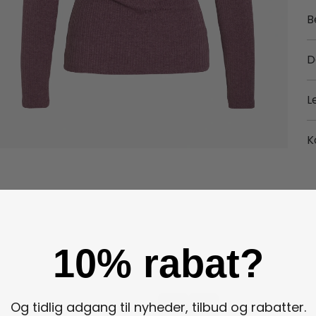
B
D
L
K
10% rabat?
Og tidlig adgang til nyheder, tilbud og rabatter.