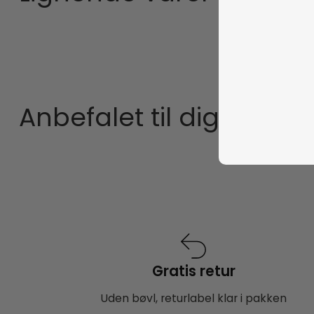
Anbefalet til dig
Gratis retur
Uden bøvl, returlabel klar i pakken