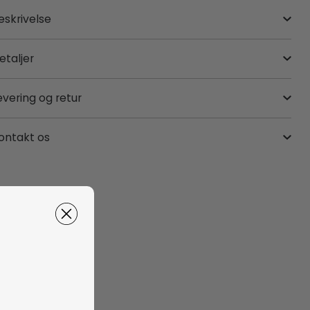
eskrivelse
etaljer
evering og retur
ontakt os