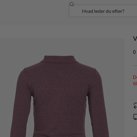
Søg
Open Udforsk
V
0
D
t