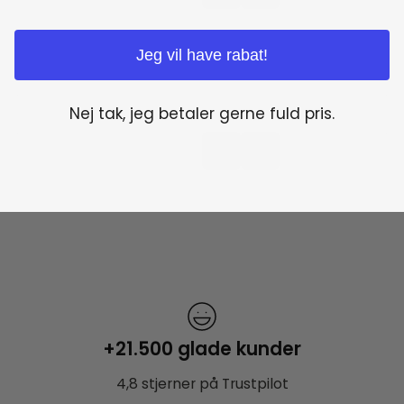
Jeg vil have rabat!
Nej tak, jeg betaler gerne fuld pris.
+21.500 glade kunder
4,8 stjerner på Trustpilot