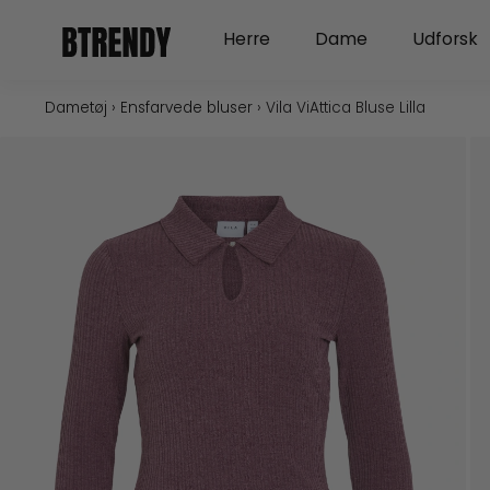
Gå
Open Herre
Open Dame
Herre
Dame
Udforsk
til
indholdet
Dametøj
›
Ensfarvede bluser
›
Vila ViAttica Bluse Lilla