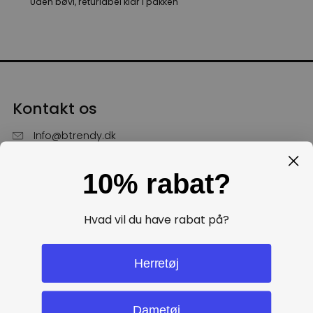
Uden bøvl, returlabel klar i pakken
Kontakt os
Info@btrendy.dk
51 85 75 30
10% rabat?
Hverdage fra kl. 10 - 16
Få hjælp
Hvad vil du have rabat på?
Politikker
Herretøj
Dametøj