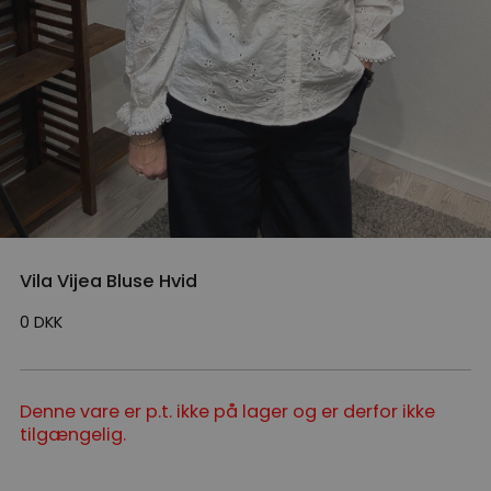
Vila Vijea Bluse Hvid
0
DKK
Denne vare er p.t. ikke på lager og er derfor ikke
tilgængelig.