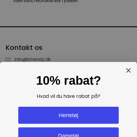
Uden bøvl, returlabel klar i pakken
Kontakt os
Info@btrendy.dk
51 85 75 30
10% rabat?
Hverdage fra kl. 10 - 16
Få hjælp
Hvad vil du have rabat på?
Politikker
Herretøj
Dametøj