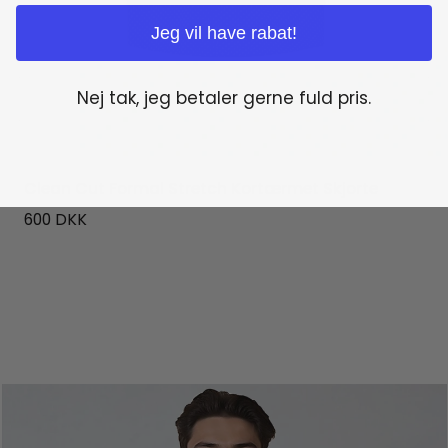
Jeg vil have rabat!
Nej tak, jeg betaler gerne fuld pris.
Clean Cut Formal Stretch Kortærmet Skjorte
600
DKK