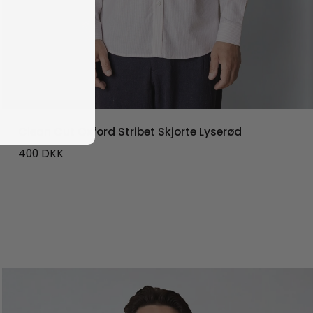
Clean Cut Oxford Stribet Skjorte Lyserød
400
DKK