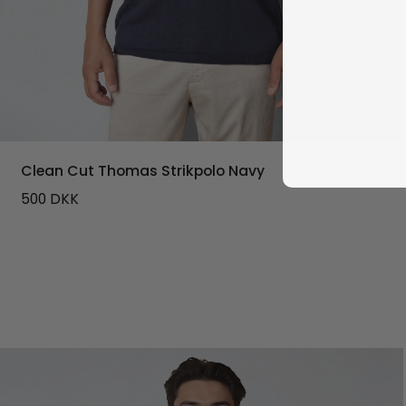
Clean Cut Thomas Strikpolo Navy
500
DKK