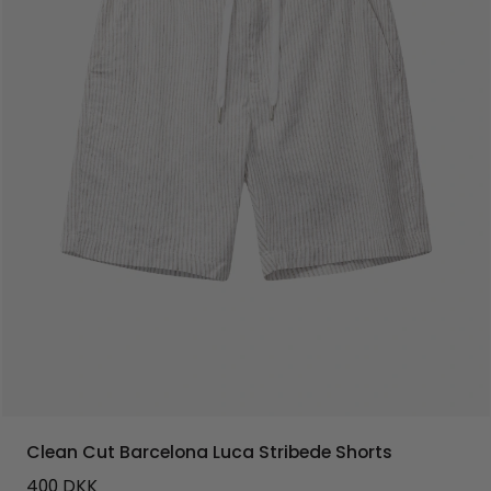
Clean Cut Barcelona Luca Stribede Shorts
400
DKK