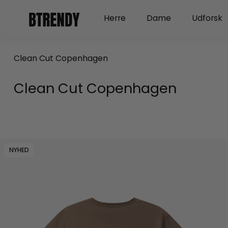
Gå
Open Herre
Open Dame
Herre
Dame
Udforsk
til
indholdet
Clean Cut Copenhagen
Clean Cut Copenhagen
NYHED