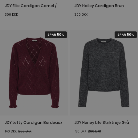
JDY Ellie Cardigan Camel /
JDY Hailey Cardigan Brun
Sand
300
DKK
300
DKK
SPAR 50%
SPAR 50%
JDY Letty Cardigan Bordeaux
JDY Honey Life Striktrøje Grå
140
DKK
280
DKK
130
DKK
260
DKK