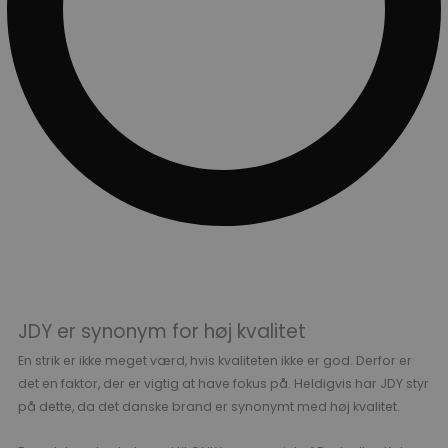
JDY er synonym for høj kvalitet
En strik er ikke meget værd, hvis kvaliteten ikke er god. Derfor er
det en faktor, der er vigtig at have fokus på. Heldigvis har JDY styr
på dette, da det danske brand er synonymt med høj kvalitet.