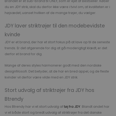
Brandet er et sub-brand til ONLY, som er ejet af Bestseller. Køber
du en JDY strik, skal du derfor ikke være i tvivl om, at kvaliteten er i
højsædet, uanset hvilken af de mange trøjer, du vælger.
JDY laver striktrøjer til den modebevidste
kvinde
JDY er et brand, der har et stort fokus på at lave op til de seneste
trends. Er det afgørende for dig at gå moderigtigt klædt, er det
derfor et brand for dig.
Mange af deres styles harmonerer godt med den nordiske
designfilosofi. Det betyder, at de har en bred appel, og de fleste
kvinder vil derfor være vilde med en JDY strik.
Stort udvalg af striktrøjer fra JDY hos
Btrendy
Hos Btrendy har vi et stort udvalg af
tøj fra JDY
. Blandt andet har
vi et både stort og bredt udvalg af striktrøjer fra det danske