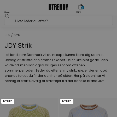
Gå
0
til
Kurv
Menu
Søg
indholdet
JDY
/ Strik
JDY Strik
I et land som Danmark vil du næppe kunne klare dig uden et
udvalg af striktrøjer hjemme i skabet. De er ikke blot gode i den
kolde tid, men kan også bruges sent om aftenen i
sommerperioden.
Leder du efter en ny striktrøje, er der en god
chance for, at du finder den her på siden. Her på siden har vi
nemlig et stort udvalg af
striktrøjer
fra det danske brand
JDY
.
NYHED
NYHED