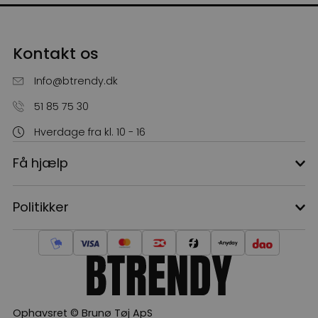
Kontakt os
Info@btrendy.dk
51 85 75 30
10% rabat?
Hverdage fra kl. 10 - 16
Få hjælp
Hvad vil du have rabat på?
Politikker
Herretøj
Dametøj
Nej tak, jeg betaler fuld pris
Ophavsret © Brunø Tøj ApS