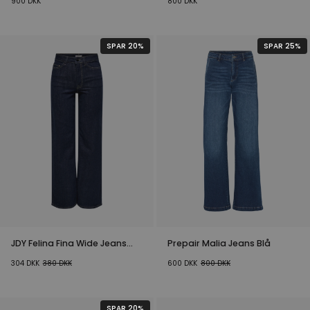
900
DKK
800
DKK
SPAR 20%
SPAR 25%
JDY Felina Fina Wide Jeans
Prepair Malia Jeans Blå
Mørk Denim
304
DKK
380
DKK
600
DKK
800
DKK
SPAR 20%