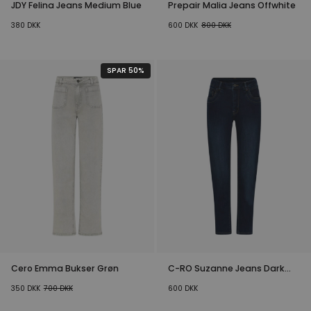
JDY Felina Jeans Medium Blue
Prepair Malia Jeans Offwhite
380
DKK
600
DKK
800
DKK
SPAR 50%
Cero Emma Bukser Grøn
C-RO Suzanne Jeans Dark
Denim
350
DKK
700
DKK
600
DKK