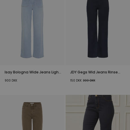
Isay Bologna Wide Jeans Light
JDY Gegs Wid Jeans Rinse
Denim
Mørkeblå
900
DKK
150
DKK
300
DKK