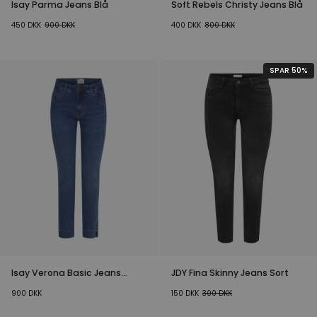
Isay Parma Jeans Blå
Soft Rebels Christy Jeans Blå
450
DKK
900
DKK
400
DKK
800
DKK
SPAR 50%
Isay Verona Basic Jeans
JDY Fina Skinny Jeans Sort
Denim Blue
900
DKK
150
DKK
300
DKK