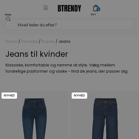
Gå
0
til
Kurv
Menu
Søg
indholdet
Dame
/
Dametøj
/
Bukser
/ Jeans
Jeans til kvinder
Klassiske, komfortable og nemme at style. Vælg mellem
forskellige pasformer og vaske – find de jeans, der passer dig.
NYHED
NYHED