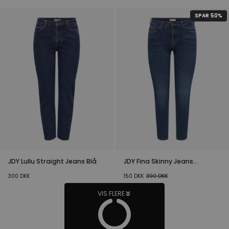
SPAR 50%
JDY Lullu Straight Jeans Blå
JDY Fina Skinny Jeans
Mørkeblå
300
DKK
150
DKK
300
DKK
VIS FLERE