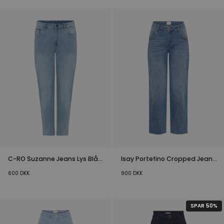
C-RO Suzanne Jeans Lys Blå
Isay Portefino Cropped Jeans
Denim
Clear Wash
600
DKK
900
DKK
SPAR 50%