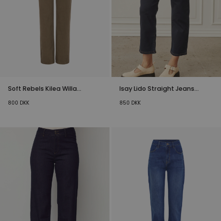
Soft Rebels Kilea Willa
Isay Lido Straight Jeans
Midwaist Jeans Brun
Mørkeblå
800
DKK
850
DKK