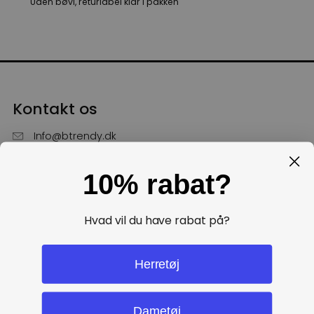
Uden bøvl, returlabel klar i pakken
Kontakt os
Info@btrendy.dk
51 85 75 30
10% rabat?
Hverdage fra kl. 10 - 16
Få hjælp
Hvad vil du have rabat på?
Politikker
Herretøj
Dametøj