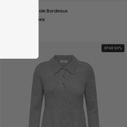
Liberte Lacy Kjole Bordeaux
250
DKK
500
DKK
SPAR 50%