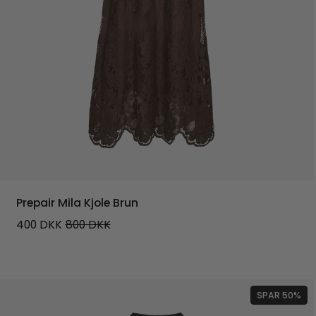
Prepair Mila Kjole Brun
400
DKK
800
DKK
SPAR 50%