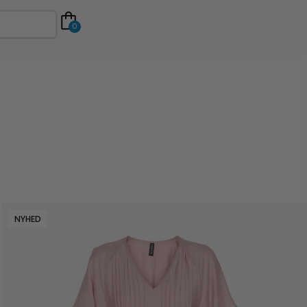
0
NYHED