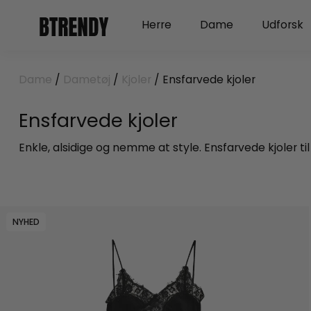
Gå
Open Herre
Open Dame
Herre
Dame
Udforsk
til
indholdet
Dame
/
Dametøj
/
Kjoler
/ Ensfarvede kjoler
Ensfarvede kjoler
Enkle, alsidige og nemme at style. Ensfarvede kjoler ti
NYHED