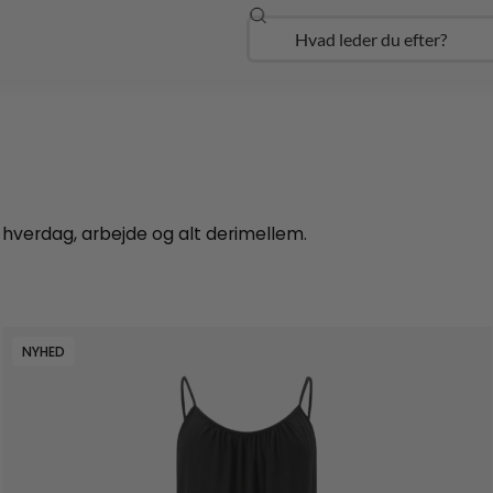
Søg
Open Udforsk
l hverdag, arbejde og alt derimellem.
NYHED