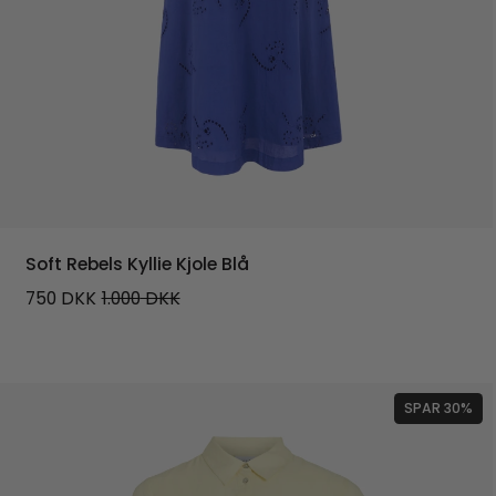
Soft Rebels Kyllie Kjole Blå
750
DKK
1.000
DKK
SPAR 30%