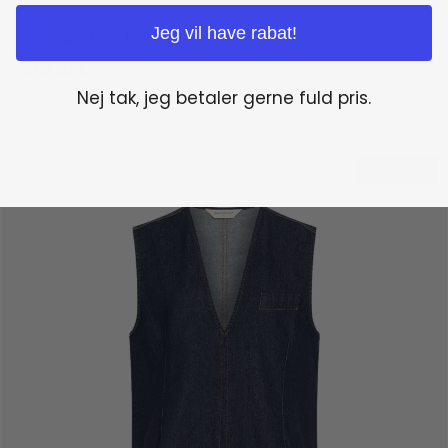
Jeg vil have rabat!
Prepair Nora Dress Blomme
800
DKK
Nej tak, jeg betaler gerne fuld pris.
SPAR 50%