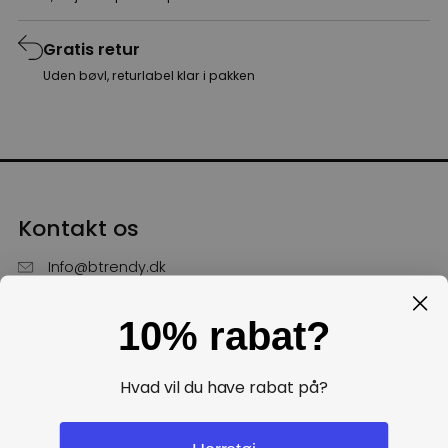
Gratis retur
Uden bøvl, returlabel klar i pakken
Kontakt os
Info@btrendy.dk
51 85 75 30
10% rabat?
Hverdage fra kl. 10 - 16
Få hjælp
Hvad vil du have rabat på?
Politikker