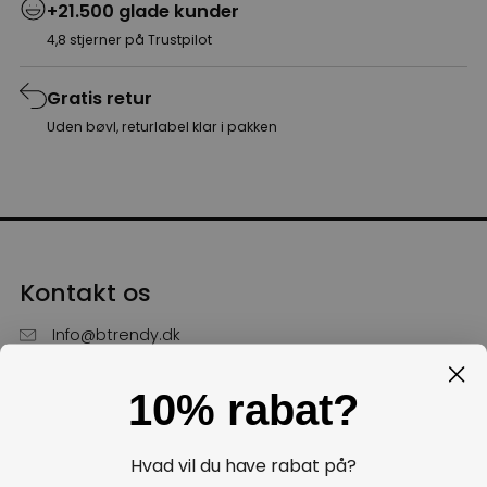
+21.500 glade kunder
4,8 stjerner på Trustpilot
Gratis retur
Uden bøvl, returlabel klar i pakken
Kontakt os
Info@btrendy.dk
51 85 75 30
10% rabat?
Hverdage fra kl. 10 - 16
Få hjælp
Hvad vil du have rabat på?