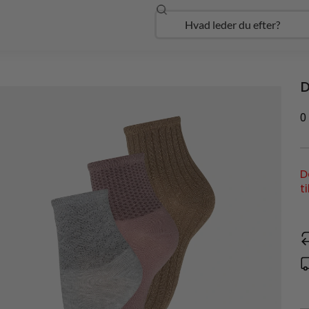
Søg
Open Udforsk
D
0
D
t