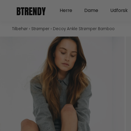
Gå
Open Herre
Open Dame
Herre
Dame
Udforsk
til
indholdet
Tilbehør
›
Strømper
›
Decoy Ankle Strømper Bamboo