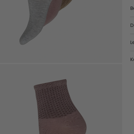
B
D
L
K