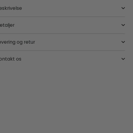
eskrivelse
etaljer
evering og retur
ontakt os