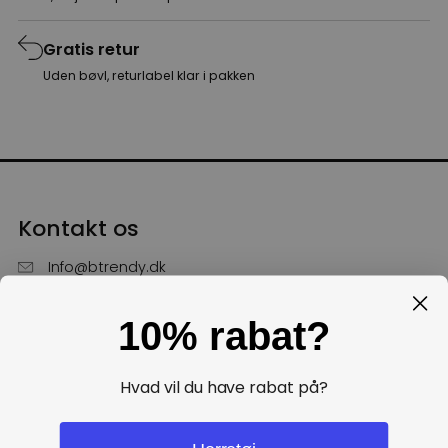
Gratis retur
Uden bøvl, returlabel klar i pakken
Kontakt os
Info@btrendy.dk
51 85 75 30
10% rabat?
Hverdage fra kl. 10 - 16
Få hjælp
Hvad vil du have rabat på?
Politikker