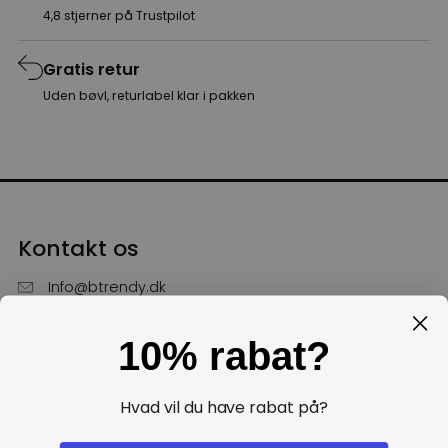
4,8 stjerner på Trustpilot
Gratis retur
Uden bøvl, returlabel klar i pakken
Kontakt os
Info@btrendy.dk
51 85 75 30
10% rabat?
Hverdage fra kl. 10 - 16
Få hjælp
Hvad vil du have rabat på?