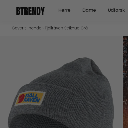
Gå
Open Herre
Open Dame
Herre
Dame
Udforsk
til
indholdet
Gaver til hende
›
Fjällräven Strikhue Grå