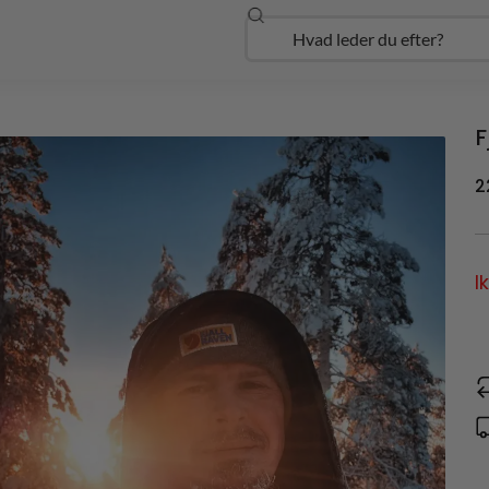
Søg
Open Udforsk
F
2
I