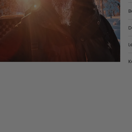
B
D
L
K