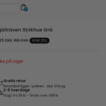
0
jällräven Strikhue Grå
25
DKK
300
DKK
SPAR 25%
kke på lager
Gratis retur
Returlabel ligger i pakken - klar til brug
2-5 hverdage
Fragt fra 39 kr - Gratis over 499 kr