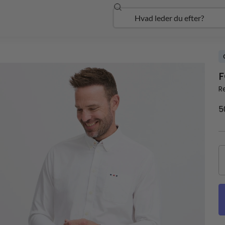
Søg
Open Udforsk
F
Re
5