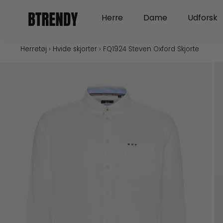
Gå
Open Herre
Open Dame
Herre
Dame
Udforsk
til
indholdet
Herretøj
›
Hvide skjorter
›
FQ1924 Steven Oxford Skjorte