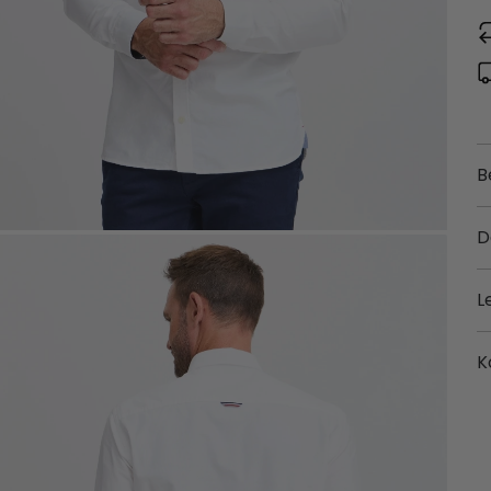
B
D
L
K