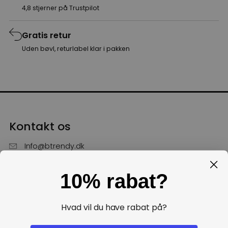
4,8 stjerner på Trustpilot
Gratis retur
Uden bøvl, returlabel klar i pakken
Kontakt os
Info@btrendy.dk
51 85 75 30
10% rabat?
Hverdage fra kl. 10 - 16
Få hjælp
Hvad vil du have rabat på?