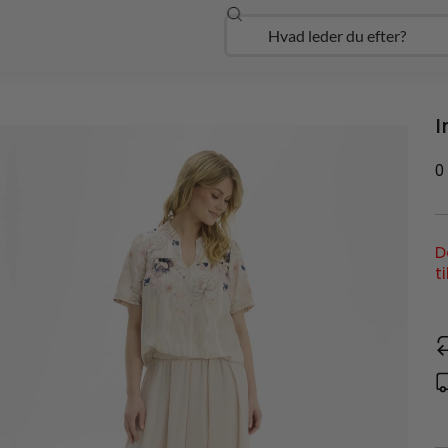
Søg
Open Udforsk
I
0
D
t