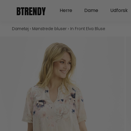
Gå
Open Herre
Open Dame
Herre
Dame
Udforsk
til
indholdet
Dametøj
›
Mønstrede bluser
›
In Front Elva Bluse