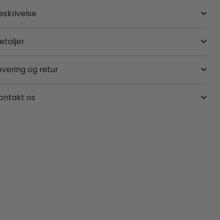
eskrivelse
etaljer
evering og retur
ontakt os