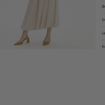
B
D
L
K