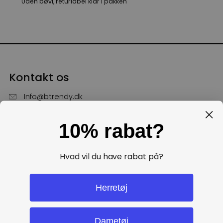
Uden bøvl, returlabel klar i pakken
Kontakt os
Info@btrendy.dk
51 85 75 30
10% rabat?
Hverdage fra kl. 10 - 16
Få hjælp
Hvad vil du have rabat på?
Politikker
Herretøj
Dametøj