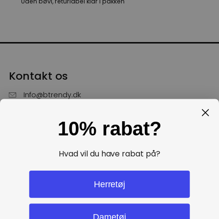
Uden bøvl, returlabel klar i pakken
Kontakt os
Info@btrendy.dk
51 85 75 30
10% rabat?
Hverdage fra kl. 10 - 16
Få hjælp
Hvad vil du have rabat på?
Politikker
Herretøj
Dametøj