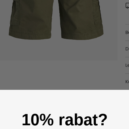
B
D
L
K
10% rabat?