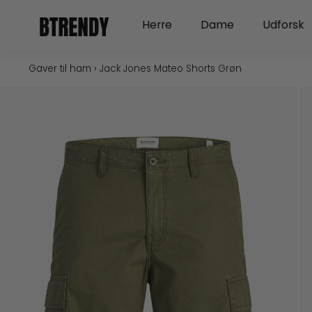
Gå
Open Herre
Open Dame
Herre
Dame
Udforsk
til
indholdet
Gaver til ham
›
Jack Jones Mateo Shorts Grøn