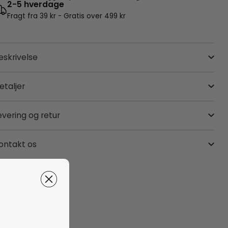
2-5 hverdage
Fragt fra 39 kr - Gratis over 499 kr
eskrivelse
etaljer
evering og retur
ontakt os