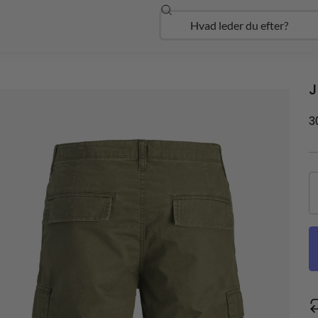
Søg
Open Udforsk
J
3