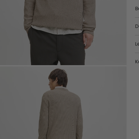
B
D
L
K