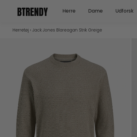
Gå
Open Herre
Open Dame
Herre
Dame
Udforsk
til
indholdet
Herretøj
›
Jack Jones Blareagan Strik Greige