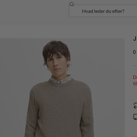
Søg
Open Udforsk
J
0
D
t