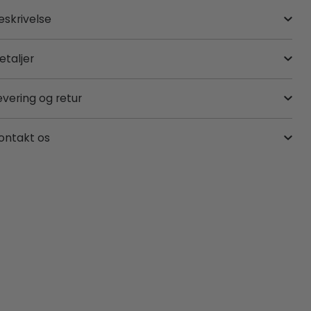
eskrivelse
etaljer
evering og retur
ontakt os