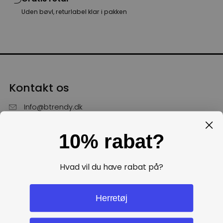
Uden bøvl, returlabel klar i pakken
Kontakt os
Info@btrendy.dk
51 85 75 30
10% rabat?
Hverdage fra kl. 10 - 16
Få hjælp
Hvad vil du have rabat på?
Politikker
Herretøj