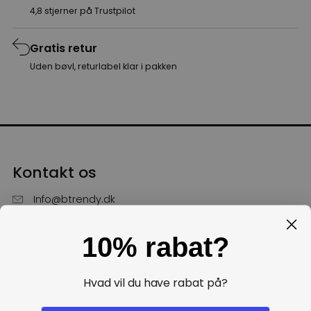
4,8 stjerner på Trustpilot
Gratis retur
Uden bøvl, returlabel klar i pakken
Kontakt os
Info@btrendy.dk
51 85 75 30
10% rabat?
Hverdage fra kl. 10 - 16
Få hjælp
Hvad vil du have rabat på?