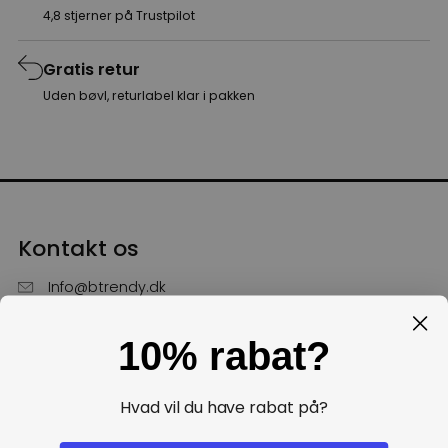
4,8 stjerner på Trustpilot
Gratis retur
Uden bøvl, returlabel klar i pakken
Kontakt os
Info@btrendy.dk
51 85 75 30
10% rabat?
Hverdage fra kl. 10 - 16
Få hjælp
Hvad vil du have rabat på?