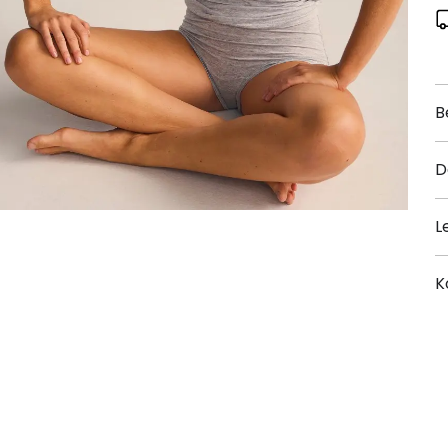
B
D
L
K