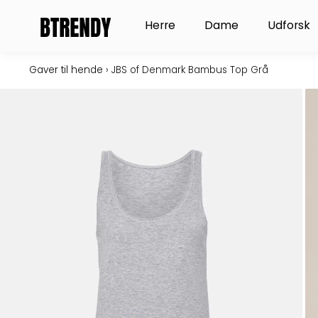
Gå
Open Herre
Open Dame
Herre
Dame
Udforsk
til
indholdet
Gaver til hende
›
JBS of Denmark Bambus Top Grå