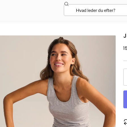
Søg
Open Udforsk
J
1