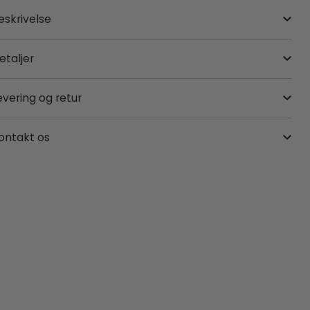
eskrivelse
etaljer
evering og retur
ontakt os