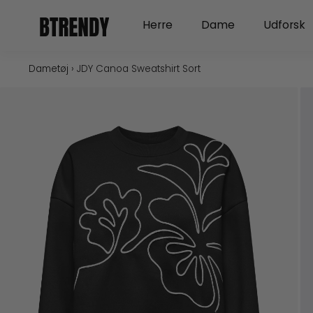
Gå
Open Herre
Open Dame
Herre
Dame
Udforsk
til
indholdet
Dametøj
›
JDY Canoa Sweatshirt Sort