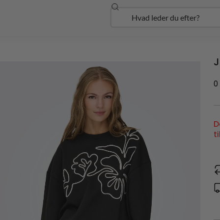
Søg
Open Udforsk
J
0
D
t