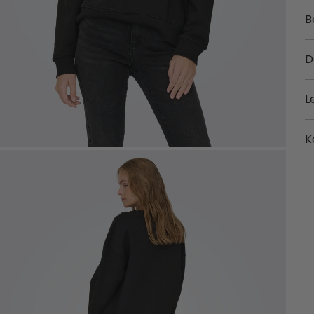
B
D
L
K