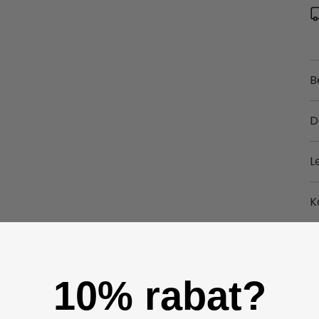
B
D
L
K
10% rabat?