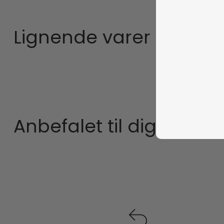
Lignende varer
Anbefalet til dig