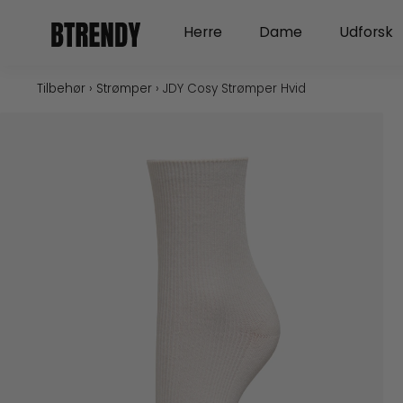
Gå
Open Herre
Open Dame
Herre
Dame
Udforsk
til
indholdet
Tilbehør
›
Strømper
›
JDY Cosy Strømper Hvid