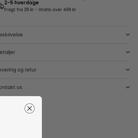
2-5 hverdage
Fragt fra 39 kr - Gratis over 499 kr
eskrivelse
etaljer
evering og retur
ontakt os