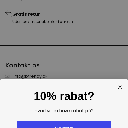
Gratis retur
Uden bøvl, returlabel klar i pakken
Kontakt os
Info@btrendy.dk
51 85 75 30
10% rabat?
Hverdage fra kl. 10 - 16
Få hjælp
Hvad vil du have rabat på?
Politikker