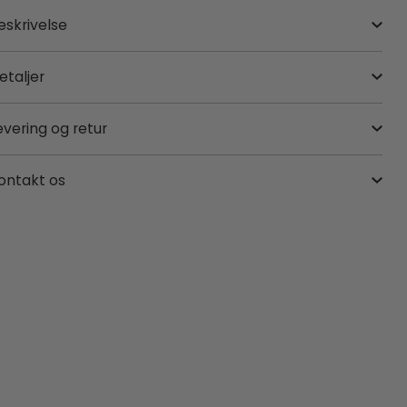
eskrivelse
etaljer
evering og retur
ontakt os