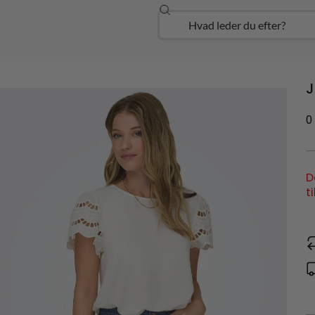
Søg
Open Udforsk
J
0
D
t