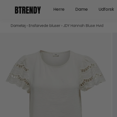
Gå
Open Herre
Open Dame
Herre
Dame
Udforsk
til
indholdet
Dametøj
›
Ensfarvede bluser
›
JDY Hannah Bluse Hvid