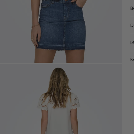
B
D
L
K