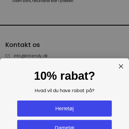
Uden bøvl, returlabel klar i pakken
Kontakt os
Info@btrendy.dk
51 85 75 30
10% rabat?
Hverdage fra kl. 10 - 16
Få hjælp
Hvad vil du have rabat på?
Politikker
Herretøj
Dametøj