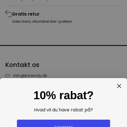
Gratis retur
Uden bøvl, returlabel klar i pakken
Kontakt os
Info@btrendy.dk
51 85 75 30
10% rabat?
Hverdage fra kl. 10 - 16
Få hjælp
Hvad vil du have rabat på?
Politikker