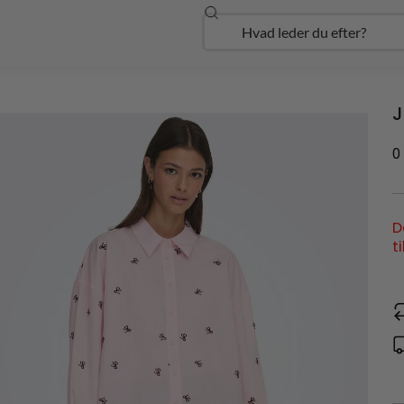
Søg
Open Udforsk
J
0
D
t