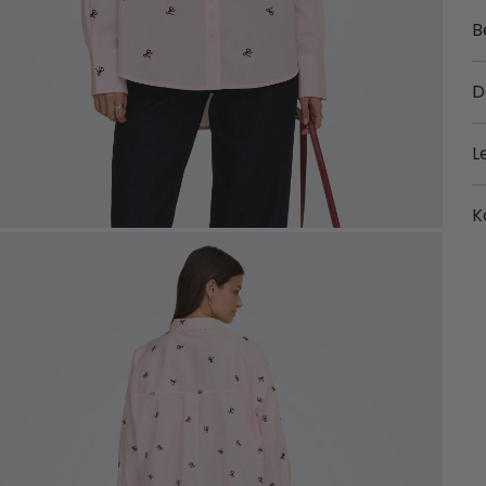
B
D
L
K