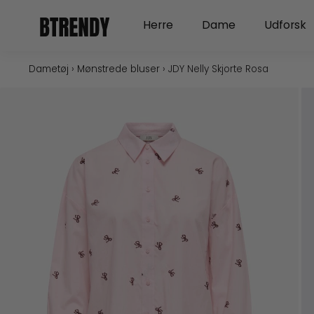
Gå
Open Herre
Open Dame
Herre
Dame
Udforsk
til
indholdet
Dametøj
›
Mønstrede bluser
›
JDY Nelly Skjorte Rosa