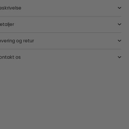
eskrivelse
etaljer
evering og retur
ontakt os