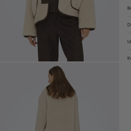
B
D
L
K