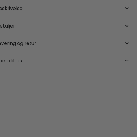
eskrivelse
etaljer
evering og retur
ontakt os