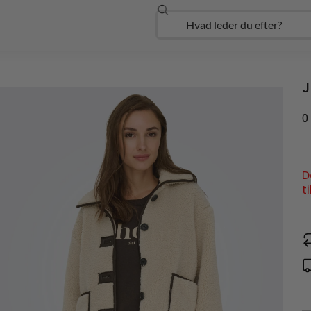
Søg
Open Udforsk
J
0
D
t