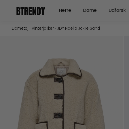
Gå
Open Herre
Open Dame
Herre
Dame
Udforsk
til
indholdet
Dametøj
›
Vinterjakker
›
JDY Noella Jakke Sand