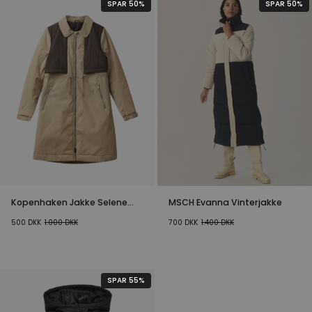
SPAR 50%
SPAR 50%
Kopenhaken Jakke Selene
MSCH Evanna Vinterjakke
Incense
500
DKK
1.000
DKK
700
DKK
1.400
DKK
SPAR 55%