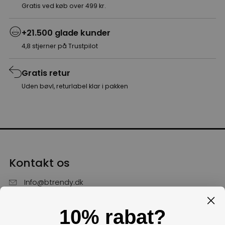
Gratis ved køb over 499 kr.
+21.500 glade kunder
4,8 stjerner på Trustpilot
Gratis retur
Uden bøvl, returlabel klar i pakken
Kontakt os
Info@btrendy.dk
51 85 75 30
10% rabat?
Hverdage fra kl. 10 - 16