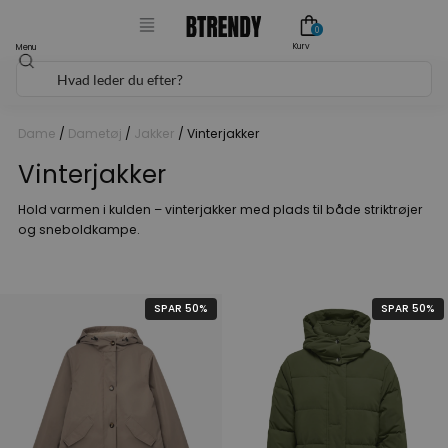
Gå
0
til
Kurv
Menu
Søg
indholdet
Dame
/
Dametøj
/
Jakker
/ Vinterjakker
Vinterjakker
Hold varmen i kulden – vinterjakker med plads til både striktrøjer
og sneboldkampe.
SPAR 50%
SPAR 50%