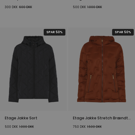
300
DKK
600
DKK
500
DKK
1.000
DKK
SPAR 50%
SPAR 50%
Etage Jakke Sort
Etage Jakke Stretch Brændt
Orange
500
DKK
1.000
DKK
750
DKK
1.500
DKK