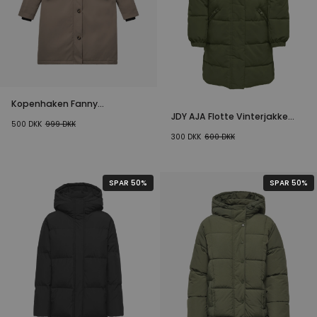
Kopenhaken Fanny
Vinterjakke
JDY AJA Flotte Vinterjakke
500
DKK
999
DKK
Oliven
300
DKK
600
DKK
SPAR 50%
SPAR 50%