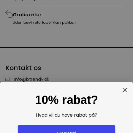
Gratis retur
Uden bøvl, returlabel klar i pakken
Kontakt os
Info@btrendy.dk
51 85 75 30
10% rabat?
Hverdage fra kl. 10 - 16
Få hjælp
Hvad vil du have rabat på?
Politikker