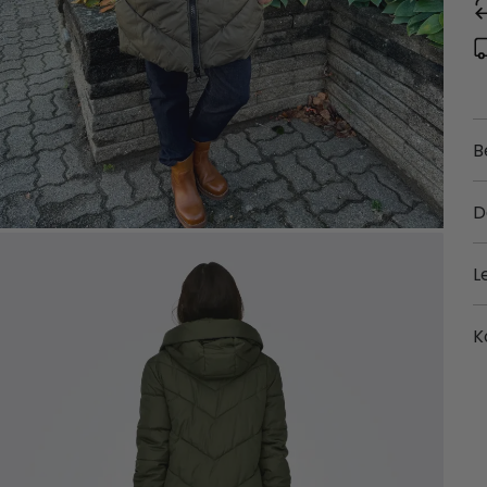
B
D
L
K