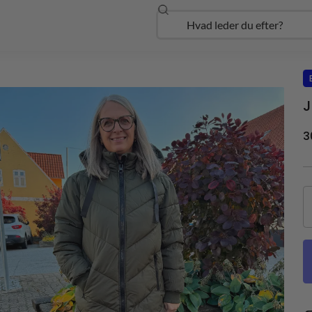
Søg
Open Udforsk
J
3