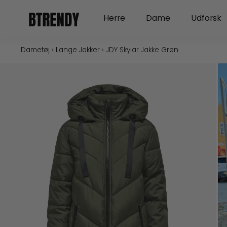
Gå
Open Herre
Open Dame
Herre
Dame
Udforsk
til
indholdet
Dametøj
›
Lange Jakker
›
JDY Skylar Jakke Grøn