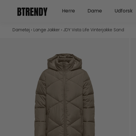
Gå
Open Herre
Open Dame
Herre
Dame
Udforsk
til
indholdet
Dametøj
›
Lange Jakker
›
JDY Vista Life Vinterjakke Sand