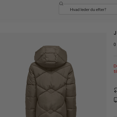
Søg
Open Udforsk
J
0
D
t