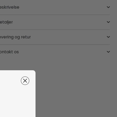
eskrivelse
etaljer
evering og retur
ontakt os