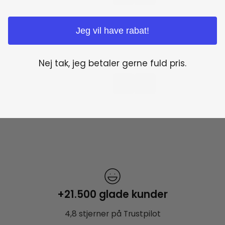
Jeg vil have rabat!
Nej tak, jeg betaler gerne fuld pris.
+21.500 glade kunder
4,8 stjerner på Trustpilot