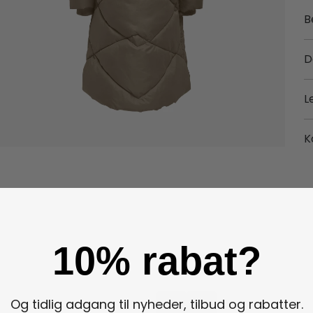
B
D
L
K
10% rabat?
Og tidlig adgang til nyheder, tilbud og rabatter.