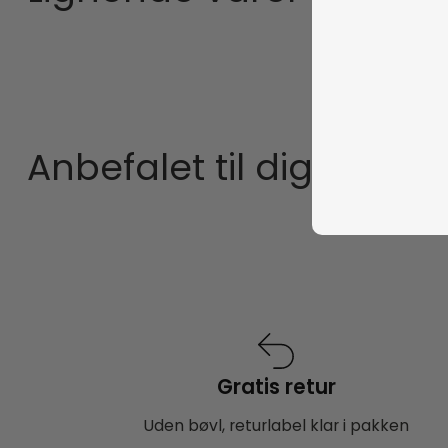
Anbefalet til dig
Gratis retur
Uden bøvl, returlabel klar i pakken