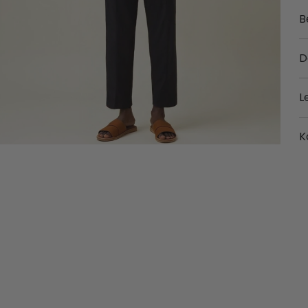
B
D
L
K