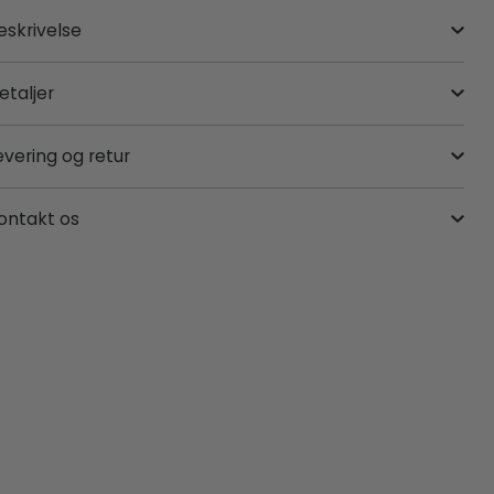
eskrivelse
etaljer
evering og retur
ontakt os