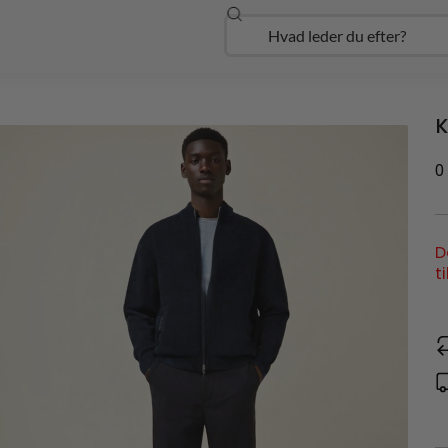
Søg
Open Udforsk
K
0
D
t