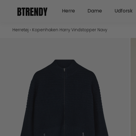
Gå
Open Herre
Open Dame
Herre
Dame
Udforsk
til
indholdet
Herretøj
›
Kopenhaken Harry Vindstopper Navy