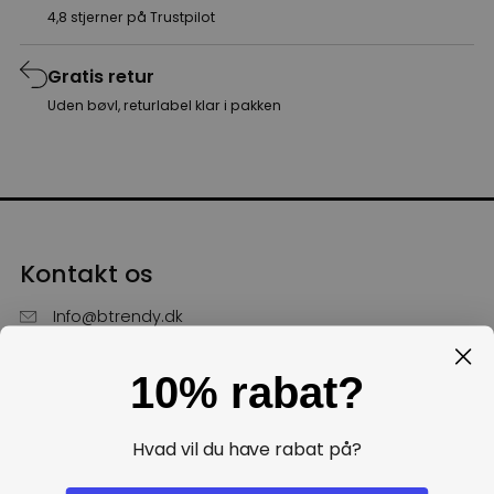
4,8 stjerner på Trustpilot
Gratis retur
Uden bøvl, returlabel klar i pakken
Kontakt os
Info@btrendy.dk
51 85 75 30
10% rabat?
Hverdage fra kl. 10 - 16
Få hjælp
Hvad vil du have rabat på?