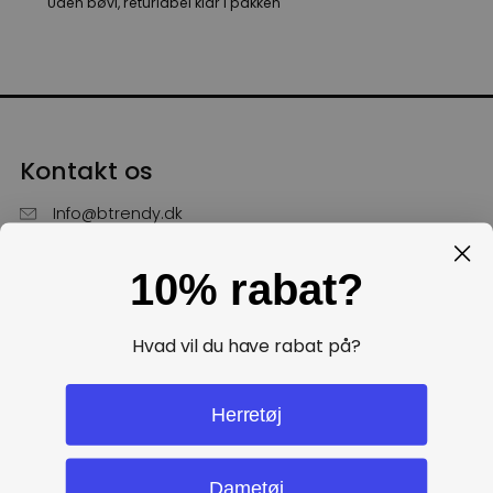
Uden bøvl, returlabel klar i pakken
Kontakt os
Info@btrendy.dk
51 85 75 30
10% rabat?
Hverdage fra kl. 10 - 16
Få hjælp
Hvad vil du have rabat på?
Politikker
Herretøj
Dametøj