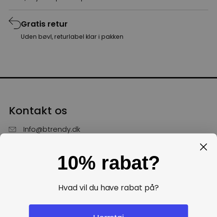
Gratis retur
Uden bøvl, returlabel klar i pakken
Kontakt os
Info@btrendy.dk
51 85 75 30
10% rabat?
Hverdage fra kl. 10 - 16
Få hjælp
Hvad vil du have rabat på?
Politikker