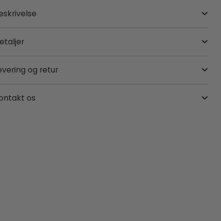
eskrivelse
etaljer
evering og retur
ontakt os