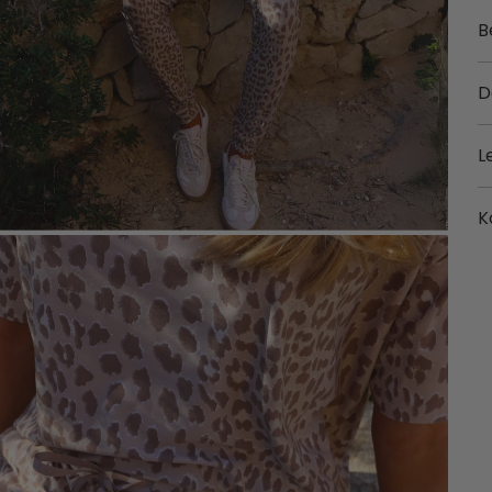
B
D
L
K