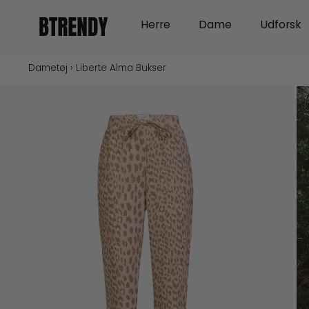
Gå
Open Herre
Open Dame
Herre
Dame
Udforsk
til
indholdet
Dametøj
›
Liberte Alma Bukser