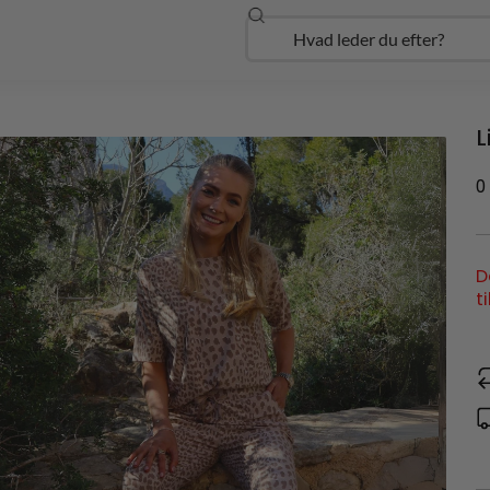
Søg
Open Udforsk
L
0
D
t