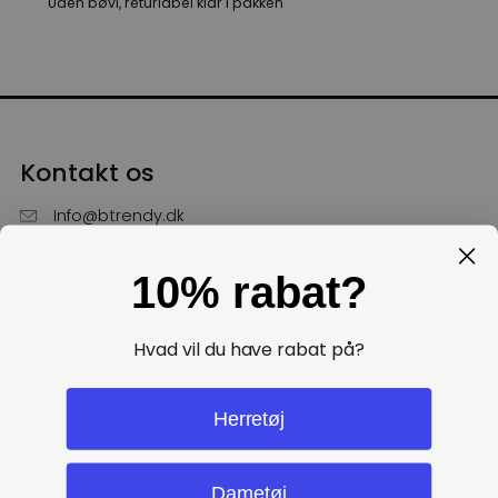
Uden bøvl, returlabel klar i pakken
Kontakt os
Info@btrendy.dk
51 85 75 30
10% rabat?
Hverdage fra kl. 10 - 16
Få hjælp
Hvad vil du have rabat på?
Politikker
Herretøj
Dametøj