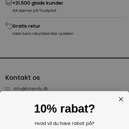
+21.500 glade kunder
4,8 stjerner på Trustpilot
Gratis retur
Uden bøvl, returlabel klar i pakken
Kontakt os
Info@btrendy.dk
51 85 75 30
10% rabat?
Hverdage fra kl. 10 - 16
Få hjælp
Hvad vil du have rabat på?