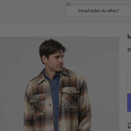
Søg
Open Udforsk
M
3