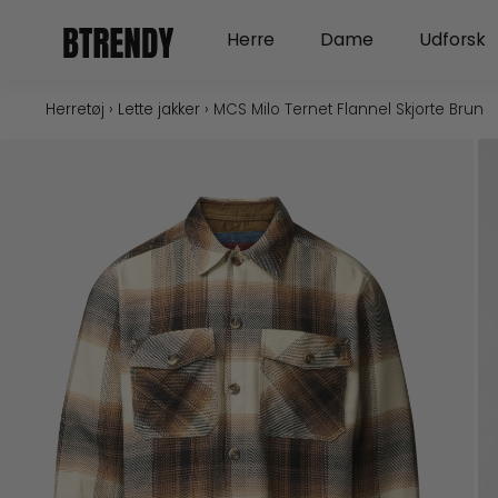
Gå
Open Herre
Open Dame
Herre
Dame
Udforsk
til
indholdet
Herretøj
›
Lette jakker
›
MCS Milo Ternet Flannel Skjorte Brun