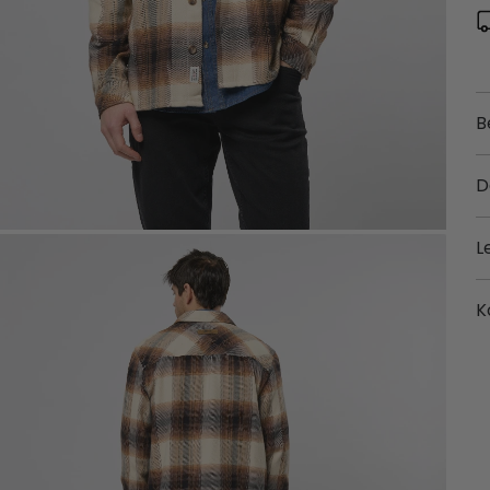
B
D
L
K