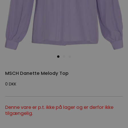
MSCH Danette Melody Top
0
DKK
Denne vare er p.t. ikke på lager og er derfor ikke
tilgængelig.