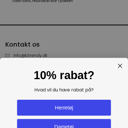
Uden bøvl, returlabel klar i pakken
Kontakt os
Info@btrendy.dk
51 85 75 30
10% rabat?
Hverdage fra kl. 10 - 16
Få hjælp
Hvad vil du have rabat på?
Politikker
Herretøj
Dametøj