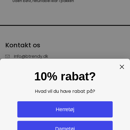
Uden bøvl, returlabel klar i pakken
Kontakt os
Info@btrendy.dk
51 85 75 30
10% rabat?
Hverdage fra kl. 10 - 16
Få hjælp
Hvad vil du have rabat på?
Politikker
Herretøj
Dametøj