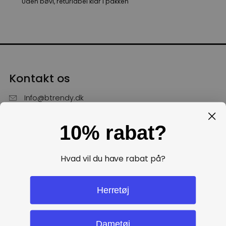
Uden bøvl, returlabel klar i pakken
Kontakt os
Info@btrendy.dk
51 85 75 30
10% rabat?
Hverdage fra kl. 10 - 16
Få hjælp
Hvad vil du have rabat på?
Politikker
Herretøj
Dametøj