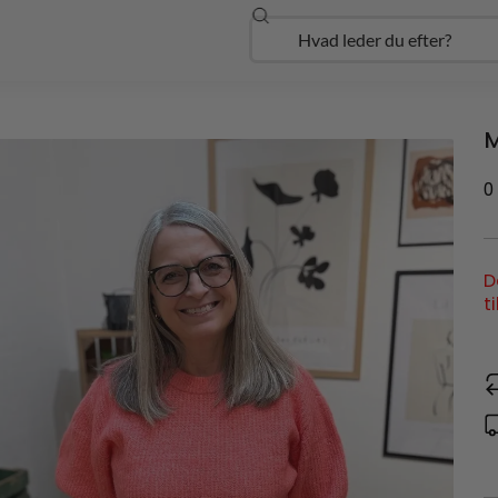
Søg
Open Udforsk
M
0
D
t