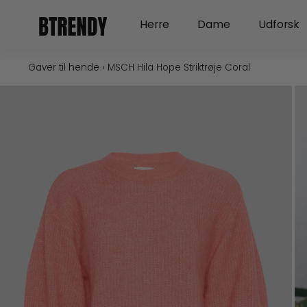
Gå
Open Herre
Open Dame
Herre
Dame
Udforsk
til
indholdet
Gaver til hende
›
MSCH Hila Hope Striktrøje Coral