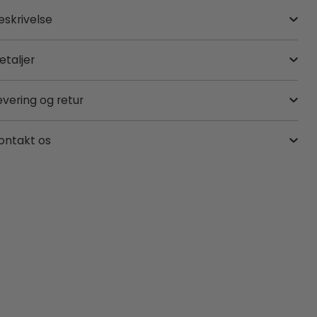
eskrivelse
etaljer
evering og retur
ontakt os