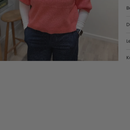
B
D
L
K